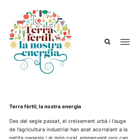
Skip
to
content
Terra fèrtil, la nostra energia
Des del segle passat, el creixement urbà i l’auge
de l’agricultura industrial han anat acorralant a la
petita pagesia i al món rural, empenyent-nos cap